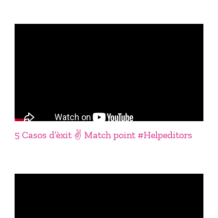
5 Casos d’èxit ✌️ Match point #Helpeditors