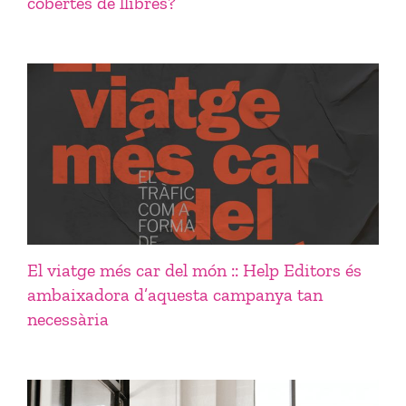
cobertes de llibres?
El viatge més car del món :: Help Editors és
ambaixadora d’aquesta campanya tan
necessària