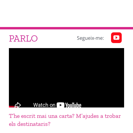
PARLO
Segueix-me:
T’he escrit mai una carta? M’ajudes a trobar
els destinataris?