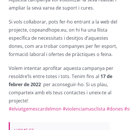
ampliar la seva xarxa de suport i cures.
Si vols col·laborar, pots fer-ho entrant a la web del
projecte, copeandhope.eu, on hi ha una llista
específica de necessitats i desitjos d’aquestes
dones, com ara trobar companyes per fer esport,
formació laboral i ofertes de pràctiques o feina.
Volem intentar aprofitar aquesta campanya per
resoldre’ls entre totes i tots. Tenim fins al
17 de
febrer de 2022
per aconseguir-ho. Si us plau,
comparteix amb els teus contactes i uneix-te al
projecte!
#elviatgemescardelmon
#violenciamasclista
#dones
#s