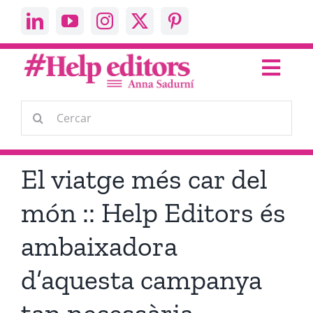
Skip
to
content
Toggl
Navig
Escric
Cerca
…
Parlo
El viatge més car del
Help Editors
món :: Help Editors és
ambaixadora
About me
d’aquesta campanya
Contacta’m