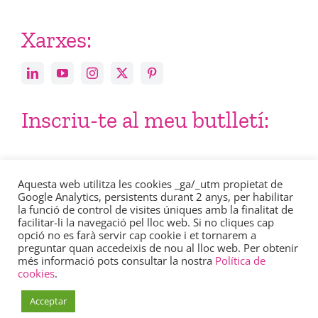
Xarxes:
Inscriu-te al meu butlletí:
Email
Aquesta web utilitza les cookies _ga/_utm propietat de
Google Analytics, persistents durant 2 anys, per habilitar
la funció de control de visites úniques amb la finalitat de
facilitar-li la navegació pel lloc web. Si no cliques cap
opció no es farà servir cap cookie i et tornarem a
preguntar quan accedeixis de nou al lloc web. Per obtenir
més informació pots consultar la nostra
Política de
Consulta en aquest enllaç la nostra
política de privacitat
.
cookies
.
Acceptar