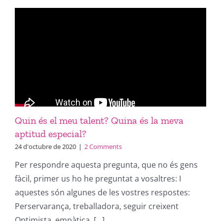
Quin és el meu talent? Quina és la meva
aptitud especial?
24 d'octubre de 2020
|
2 Comments
Per respondre aquesta pregunta, que no és gens
fàcil, primer us ho he preguntat a vosaltres: I
aquestes són algunes de les vostres respostes:
Perservarança, treballadora, seguir creixent
Optimista, empàtica, [...]