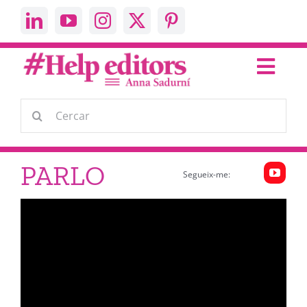
Skip
to
content
Toggl
Navig
Escric
Cerca
…
Parlo
PARLO
Segueix-me:
Help Editors
About me
Contacta’m