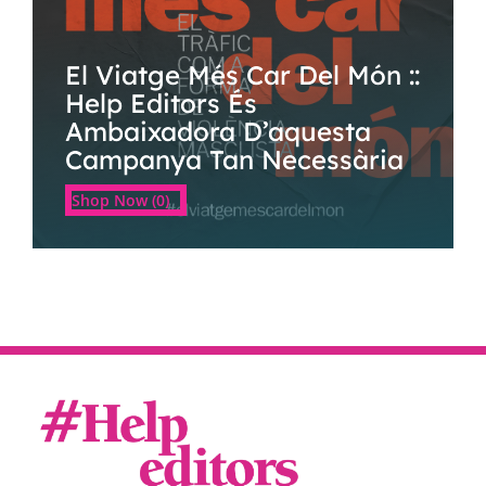
El Viatge Més Car Del Món ::
Help Editors És
Ambaixadora D’aquesta
Campanya Tan Necessària
Shop Now (0)