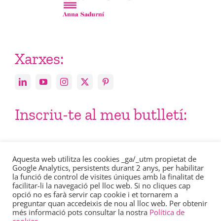
Xarxes:
Inscriu-te al meu butlletí:
Email
Aquesta web utilitza les cookies _ga/_utm propietat de
Google Analytics, persistents durant 2 anys, per habilitar
la funció de control de visites úniques amb la finalitat de
facilitar-li la navegació pel lloc web. Si no cliques cap
opció no es farà servir cap cookie i et tornarem a
preguntar quan accedeixis de nou al lloc web. Per obtenir
més informació pots consultar la nostra
Política de
Consulta en aquest enllaç la nostra
política de privacitat
.