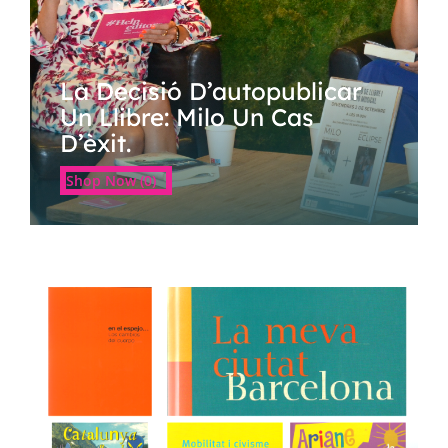
La Decisió D’autopublicar
Un Llibre: Milo Un Cas
D’èxit.
Shop Now (0)