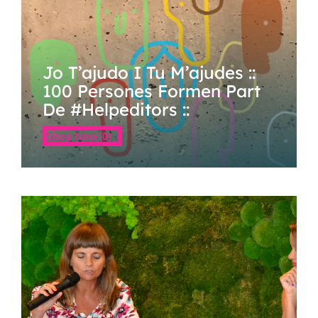
Jo T’ajudo I Tu M’ajudes ::
100 Persones Formen Part
De #Helpeditors ::
Shop Now (0)