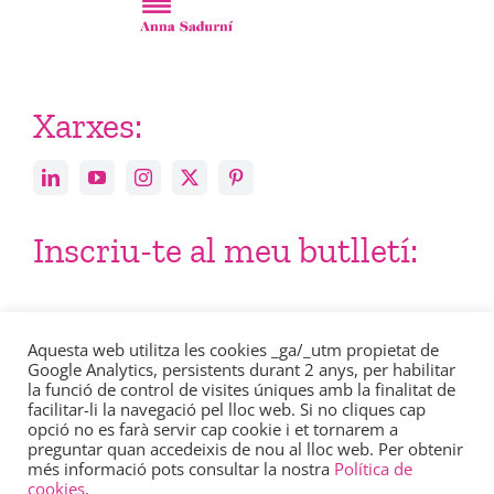
Xarxes:
Inscriu-te al meu butlletí:
Email
Aquesta web utilitza les cookies _ga/_utm propietat de
Google Analytics, persistents durant 2 anys, per habilitar
la funció de control de visites úniques amb la finalitat de
facilitar-li la navegació pel lloc web. Si no cliques cap
opció no es farà servir cap cookie i et tornarem a
preguntar quan accedeixis de nou al lloc web. Per obtenir
més informació pots consultar la nostra
Política de
Consulta en aquest enllaç la nostra
política de privacitat
.
cookies
.