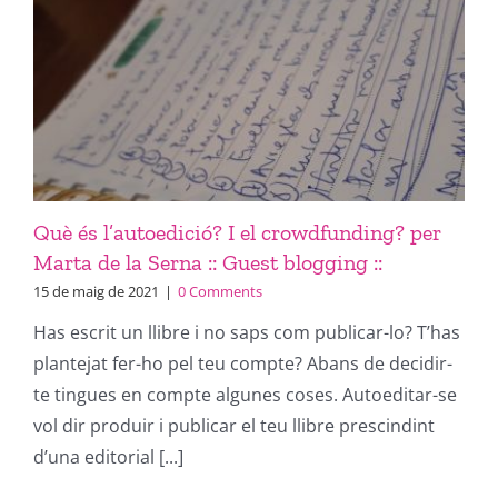
Què és l’autoedició? I el crowdfunding? per
Marta de la Serna :: Guest blogging ::
15 de maig de 2021
|
0 Comments
Has escrit un llibre i no saps com publicar-lo? T’has
plantejat fer-ho pel teu compte? Abans de decidir-
te tingues en compte algunes coses. Autoeditar-se
vol dir produir i publicar el teu llibre prescindint
d’una editorial [...]