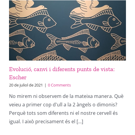
Evolució, canvi i diferents punts de vista:
Escher
20 de juliol de 2021
|
0 Comments
No mirem ni observem de la mateixa manera. Què
veieu a primer cop d'ull a la 2 àngels o dimonis?
Perquè tots som diferents ni el nostre cervell és
igual. I això precisament és el [...]