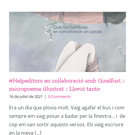
#Helpeditors en col·laboració amb Giselfust ::
micropoema il·lustrat :: Llovió tanto
16 de juliol de 2021
|
0 Comments
Era un dia que plovia molt. Vaig agafar el bus i com
sempre em vaig posar a badar per la finestra... i de
cop em van sortir aquests versos. Els vaig escriure
en la meva [...]