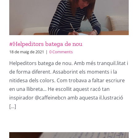
#Helpeditors batega de nou
18 de maig de 2021
|
0 Comments
Helpeditors batega de nou. Amb més tranquil.litat i
de forma diferent. Assaborint els moments i la
nitidesa dels colors. Com trobava a faltar escriure
en una llibreta... He escollit aquest racó tan
inspirador @caffeinebcn amb aquesta il.lustració
[...]