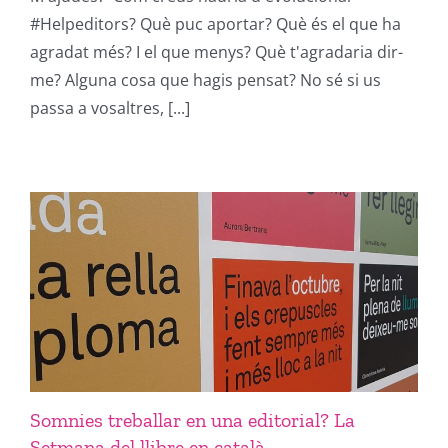
#Helpeditors? Què puc aportar? Què és el que ha
agradat més? I el que menys? Què t'agradaria dir-
me? Alguna cosa que hagis pensat? No sé si us
passa a vosaltres, [...]
Somnies treballar en una editorial? La
Setmana del llibre en català