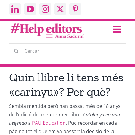
Skip
to
content
Toggl
Navig
Escric
Cerca
…
Parlo
Quin llibre li tens més
Help Editors
«carinyu»? Per què?
Sembla mentida però han passat més de 18 anys
About me
de l’edició del meu primer llibre:
Catalunya en una
llegenda
a
PAU Education
. Puc recordar en cada
Contacta’m
pàgina tot el que em va passar: la decisió de la