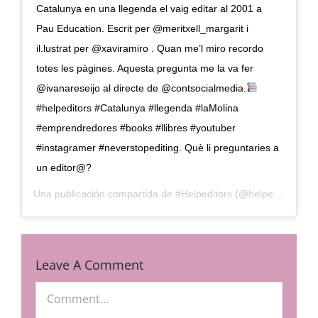
Catalunya en una llegenda el vaig editar al 2001 a
Pau Education. Escrit per @meritxell_margarit i
il.lustrat per @xaviramiro . Quan me’l miro recordo
totes les pàgines. Aquesta pregunta me la va fer
@ivanareseijo al directe de @contsocialmedia.
#helpeditors #Catalunya #llegenda #laMolina
#emprendredores #books #llibres #youtuber
#instagramer #neverstopediting. Què li preguntaries a
un editor@?
Una publicación compartida de
#Helpeditors
(@helpeditors_annasadurni) el
Leave A Comment
Comment