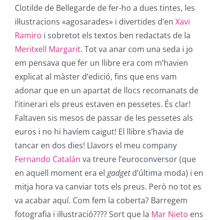
Clotilde de Bellegarde de fer-ho a dues tintes, les
il·lustracions «agosarades» i divertides d’en
Xavi
Ramiro
i sobretot els textos ben redactats de la
Meritxell Margarit
. Tot va anar com una seda i jo
em pensava que fer un llibre era com m’havien
explicat al màster d’edició, fins que ens vam
adonar que en un apartat de llocs recomanats de
l’itinerari els preus estaven en pessetes. És clar!
Faltaven sis mesos de passar de les pessetes als
euros i no hi havíem caigut! El llibre s’havia de
tancar en dos dies! Llavors el meu company
Fernando Catalán
va treure l’euroconversor (que
en aquell moment era el
gadget
d’última moda) i en
mitja hora va canviar tots els preus. Però no tot es
va acabar aquí. Com fem la coberta? Barregem
fotografia i il·lustració???? Sort que la
Mar Nieto
ens