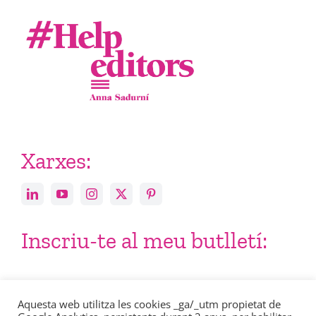
Xarxes:
Inscriu-te al meu butlletí:
Email
Aquesta web utilitza les cookies _ga/_utm propietat de