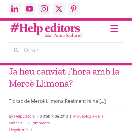
Skip
to
content
Toggl
Navig
Escric
Cerca
…
Parlo
Ja heu canviat l’hora amb la
Mercè Llimona?
Help Editors
Tic tac de Mercè Llimona Realment hi ha [...]
About me
By
HelpEditors
|
3 d'abril de 2013
|
Arqueologia de la
infància
|
6 Comments
Contacta’m
Llegeix més