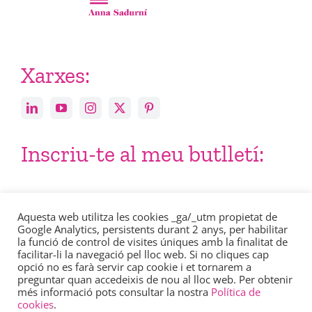
Xarxes:
Inscriu-te al meu butlletí:
Email
Aquesta web utilitza les cookies _ga/_utm propietat de
Google Analytics, persistents durant 2 anys, per habilitar
la funció de control de visites úniques amb la finalitat de
facilitar-li la navegació pel lloc web. Si no cliques cap
opció no es farà servir cap cookie i et tornarem a
preguntar quan accedeixis de nou al lloc web. Per obtenir
més informació pots consultar la nostra
Política de
Consulta en aquest enllaç la nostra
política de privacitat
.
cookies
.