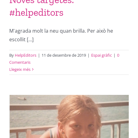
#helpeditors
M'agrada molt la neu quan brilla. Per això he
escollit [...]
By
HelpEditors
|
11 de desembre de 2019
|
Espai gràfic
|
0
Comentaris
Llegeix més