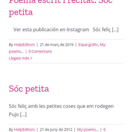
petita
Ver esta publicación en Instagram Sóc feliç [...]
By
HelpEditors
|
21 de març de 2019
|
Espai gràfic
,
My
poems...
|
0 Comentaris
Llegeix més
Sóc petita
Sóc feliç amb les petites coses que em rodegen
Pujo [...]
By
HelpEditors
|
21 de juny de 2012
|
My poems...
|
6