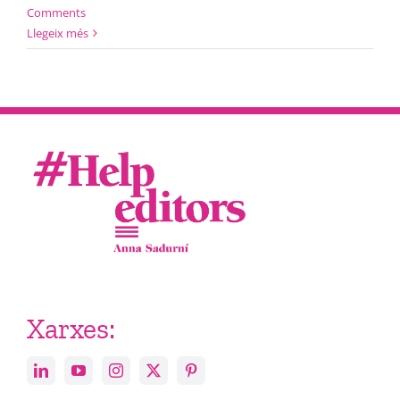
Comments
Llegeix més
Xarxes: