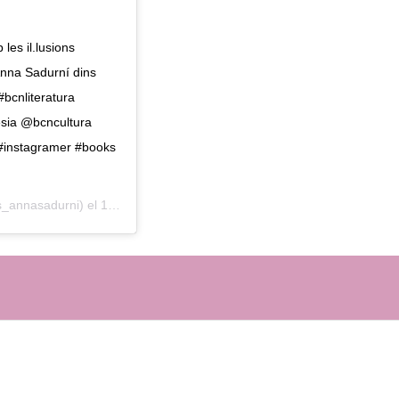
les il.lusions
Anna Sadurní dins
bcnliteratura
esia @bcncultura
 #instagramer #books
s_annasadurni) el
12 May, 2019 a las 1:40 PDT