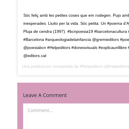
Sóc feliç amb les petites coses que em rodegen. Pujo amb 
inesperades. Lluito per la vida. Sóc petita. Un #poema d’
Pluja de cendra (1997). #bcnpoesia19 #barcelonacultura #
#Barcelona #arqueologiadelainfancia @gremieditors #po
@poesiabcn #Helpeditors #donesvisuals #explicaunllibre
@editors.cat
Una publicación compartida de
#Helpeditors
(@helpeditor
Leave A Comment
Comment