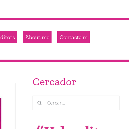
ditors
About me
Contacta’m
Cercador
Cerca
…