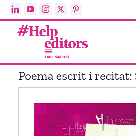
Skip
to
content
Poema escrit i recitat: