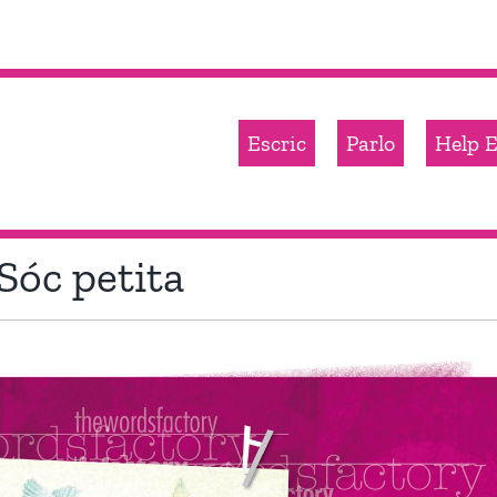
Escric
Parlo
Help E
 Sóc petita