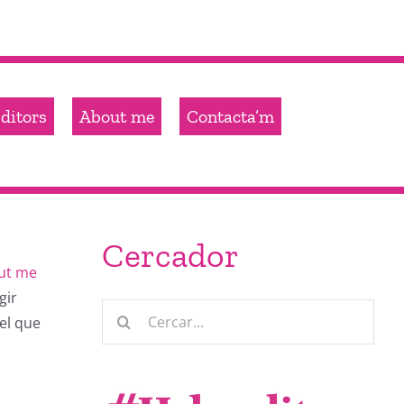
ditors
About me
Contacta’m
Cercador
ut me
gir
Cerca
el que
…