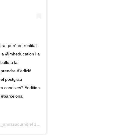
a, però en realitat
a a @mheducation i a
ballo a la
aprendre d’edició
t el postgrau
 em coneixes? #edition
 #barcelona
s_annasadurni) el
18 Mar, 2019 a las 10:25 PDT