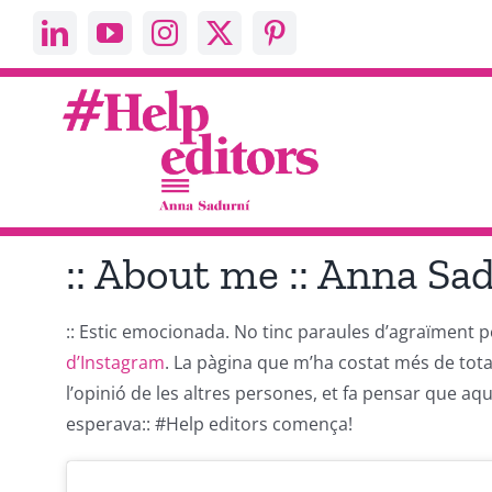
Skip
to
content
:: About me :: Anna Sa
:: Estic emocionada. No tinc paraules d’agraïment p
d’Instagram
. La pàgina que m’ha costat més de tota 
l’opinió de les altres persones, et fa pensar que a
esperava:: #Help editors comença!