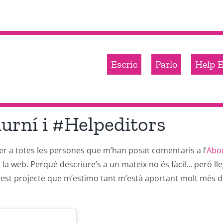
Escric
Parlo
Help E
durní i #Helpeditors
er a totes les persones que m’han posat comentaris a l’
Abo
la web. Perquè descriure’s a un mateix no és fàcil… però lle
quest projecte que m’estimo tant m’està aportant molt més d