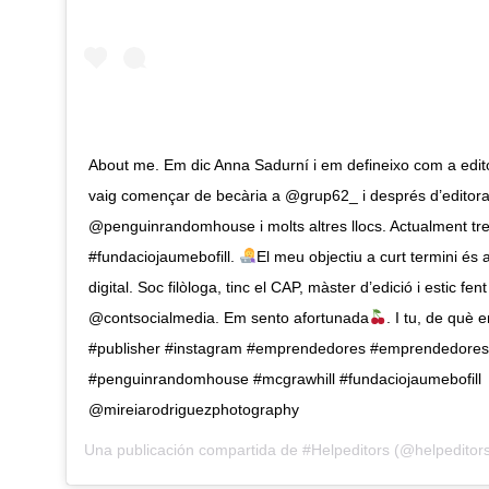
About me. Em dic Anna Sadurní i em defineixo com a editor
vaig començar de becària a @grup62_ i després d’editor
@penguinrandomhouse i molts altres llocs. Actualment tre
#fundaciojaumebofill.
El meu objectiu a curt termini és 
digital. Soc filòloga, tinc el CAP, màster d’edició i estic fen
@contsocialmedia. Em sento afortunada
. I tu, de què
#publisher #instagram #emprendedores #emprendedores
#penguinrandomhouse #mcgrawhill #fundaciojaumebofill
@mireiarodriguezphotography
Una publicación compartida de
#Helpeditors
(@helpeditor