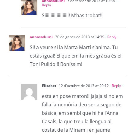
annasadurni
7 de febrer de 2013 at 10:36
-
Reply
Siiiiiiiiiiiiiiiiiiii! M’has trobat!!
annasadurni
30 de gener de 2013 at 14:39
- Reply
Si! a veure si la Marta Martí s’anima. Tu
estàs igual! El que em fa més gràcia és el
Toni Pulido!!! Boníssim!
Elisabet
12 d'octubre de 2013 at 20:12
- Reply
està en pose maton!! jajaja si no em
falla lamemòria deu ser a segon de
bàsica, em sembl que hi ha l’Anna
Casals, la que treu la llengua al
costat de la Míriam i en jaume