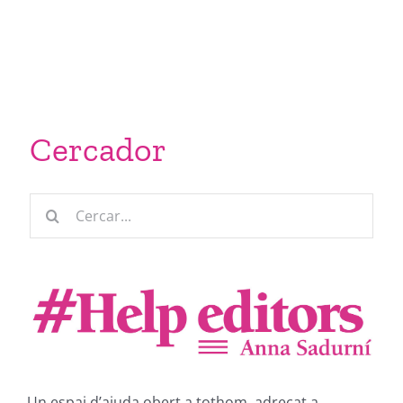
Cercador
Cerca
…
Un espai d’ajuda obert a tothom, adreçat a