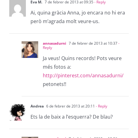
Eva M.
7 de febrer de 2013 at 09:35
- Reply
Ai, quina gràcia Anna, jo encara no hi era
però m’agrada molt veure-us.
annasadurni
7 de febrer de 2013 at 10:37
-
Reply
Ja veus! Quins records! Pots veure
més fotos a:
http://pinterest.com/annasadurni/
petonets!!
Andrea
6 de febrer de 2013 at 20:11
- Reply
Ets la de baix a l’esquerra? De blau?