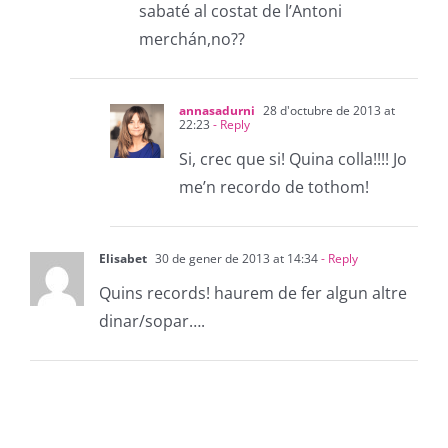
sabaté al costat de l’Antoni
merchán,no??
annasadurni
28 d'octubre de 2013 at
22:23
- Reply
Si, crec que si! Quina colla!!!! Jo
me’n recordo de tothom!
Elisabet
30 de gener de 2013 at 14:34
- Reply
Quins records! haurem de fer algun altre
dinar/sopar….