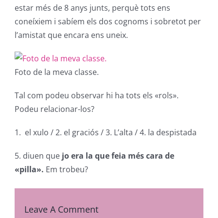
estar més de 8 anys junts, perquè tots ens
coneíxiem i sabíem els dos cognoms i sobretot per
l’amistat que encara ens uneix.
Foto de la meva classe.
Tal com podeu observar hi ha tots els «rols».
Podeu relacionar-los?
1. el xulo / 2. el graciós / 3. L’alta / 4. la despistada
5. diuen que
jo era la que feia més cara de
«pilla».
Em trobeu?
Leave A Comment