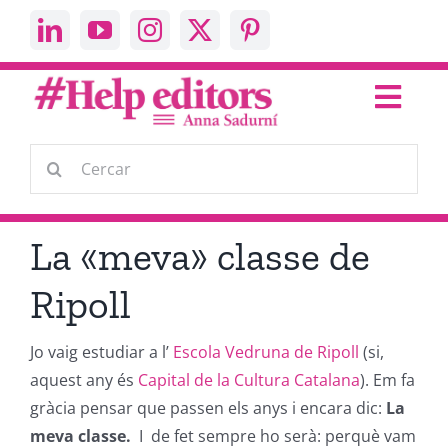
Skip
to
content
Toggl
Navig
Escric
Cerca
…
Parlo
La «meva» classe de
Help Editors
Ripoll
Jo vaig estudiar a l’
Escola Vedruna de Ripoll
(si,
About me
aquest any és
Capital de la Cultura Catalana
). Em fa
gràcia pensar que passen els anys i encara dic:
La
Contacta’m
meva classe.
I
de fet sempre ho serà: perquè vam