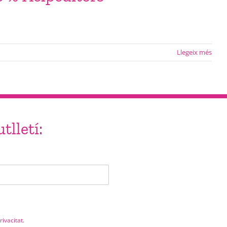
Llegeix més
tlletí:
rivacitat
.