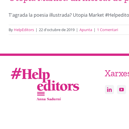
T'agrada la poesia il·lustrada? Utopia Market #Helpeditors
By
HelpEditors
|
22 d'octubre de 2019
|
Apunta
|
1 Comentari
Xarxe