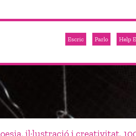
Escric
Parlo
Help E
sia, il·lustració i creativitat. 1