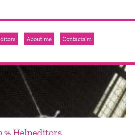
ditors
About me
Contacta’m
00 % Helpeditors