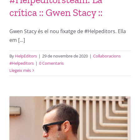
crítica :: Gwen Stacy ::
Gwen Stacy és el nou fixatge de #Helpeditors. Ella
em [...]
By
HelpEditors
|
29 de novembre de 2020
|
Col·laboracions
#Helpeditors
|
0 Comentaris
Llegeix més