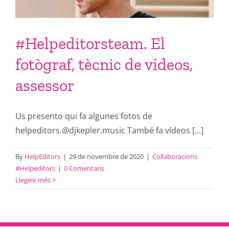
#Helpeditorsteam. El
fotògraf, tècnic de vídeos,
assessor
Us presento qui fa algunes fotos de
helpeditors.@djkepler.music També fa vídeos [...]
By
HelpEditors
|
29 de novembre de 2020
|
Col·laboracions
#Helpeditors
|
0 Comentaris
Llegeix més