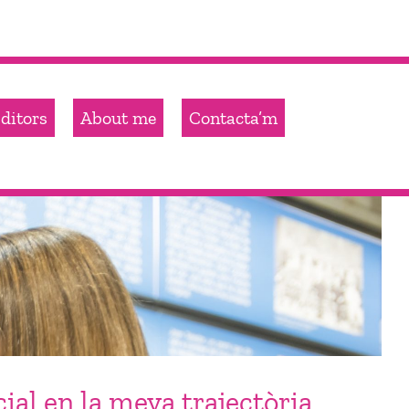
ditors
About me
Contacta’m
cial en la meva trajectòria