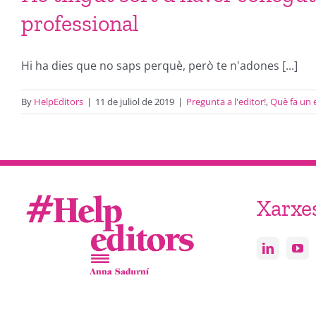
professional
Hi ha dies que no saps perquè, però te n'adones [...]
By
HelpEditors
|
11 de juliol de 2019
|
Pregunta a l'editor!
,
Què fa un 
Xarxe