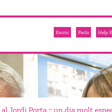
Escric
Parlo
Help E
al Jordi Porta :: un dia molt espe