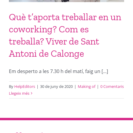
Què t’aporta treballar en un
coworking? Com es
treballa? Viver de Sant
Antoni de Calonge
Em desperto a les 7.30 h del matí, faig un [...]
By
HelpEditors
|
30 de juny de 2020
|
Making of
|
0 Comentaris
Llegeix més