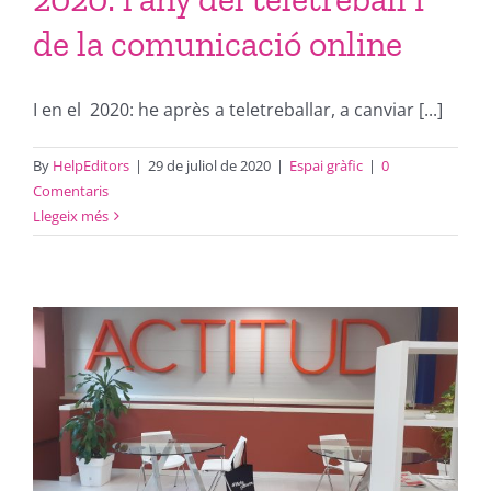
de la comunicació online
I en el 2020: he après a teletreballar, a canviar [...]
By
HelpEditors
|
29 de juliol de 2020
|
Espai gràfic
|
0
Comentaris
Llegeix més