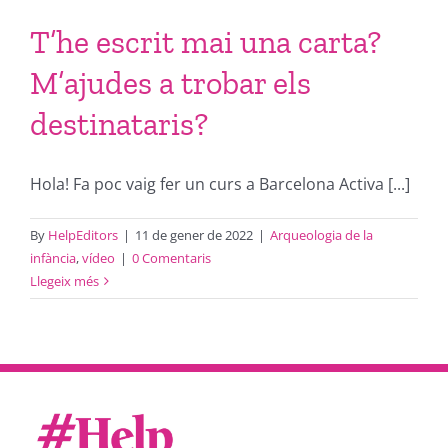
T’he escrit mai una carta?
M’ajudes a trobar els
destinataris?
Hola! Fa poc vaig fer un curs a Barcelona Activa [...]
By
HelpEditors
|
11 de gener de 2022
|
Arqueologia de la
infància
,
vídeo
|
0 Comentaris
Llegeix més