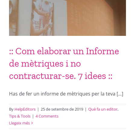
:: Com elaborar un Informe
de mètriques i no
contracturar-se. 7 idees ::
Has de fer un informe de mètriques per la teva [...]
By
HelpEditors
|
25 de setembre de 2019
|
Què fa un editor
,
Tips & Tools
|
4 Comments
Llegeix més