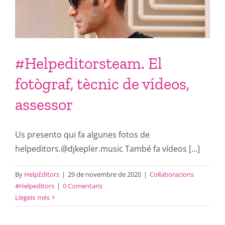
#Helpeditorsteam. El
fotògraf, tècnic de vídeos,
assessor
Us presento qui fa algunes fotos de
helpeditors.@djkepler.music També fa vídeos [...]
By
HelpEditors
|
29 de novembre de 2020
|
Col·laboracions
#Helpeditors
|
0 Comentaris
Llegeix més