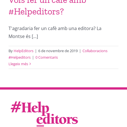
#Helpeditors?
T'agradaria fer un cafè amb una editora? La
Montse és [...]
By
HelpEditors
|
6 de novembre de 2019
|
Col·laboracions
#Helpeditors
|
0 Comentaris
Llegeix més