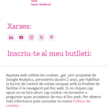
Xarxes:
Inscriu-te al meu butlletí:
Email
Aquesta web utilitza les cookies _ga/_utm propietat de
Google Analytics, persistents durant 2 anys, per habilitar
la funció de control de visites úniques amb la finalitat de
facilitar-li la navegació pel lloc web. Si no cliques cap
opció no es farà servir cap cookie i et tornarem a
preguntar quan accedeixis de nou al lloc web. Per obtenir
més informació pots consultar la nostra
Política de
Consulta en aquest enllaç la nostra
política de privacitat
.
cookies
.