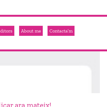
ditors
About me
Contacta’m
ar ara mateix!