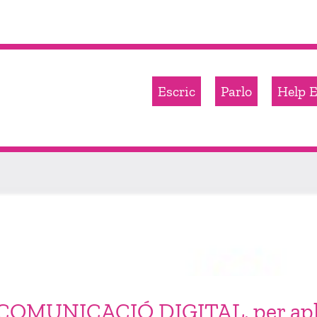
Escric
Parlo
Help E
OMUNICACIÓ DIGITAL, per aplic