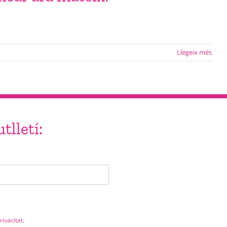
Llegeix més
tlletí:
rivacitat
.