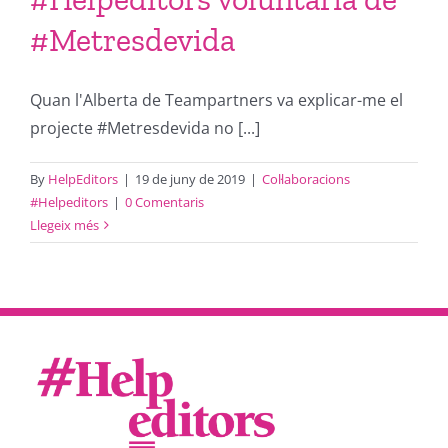
#Metresdevida
Quan l'Alberta de Teampartners va explicar-me el
projecte #Metresdevida no [...]
By
HelpEditors
|
19 de juny de 2019
|
Col·laboracions
#Helpeditors
|
0 Comentaris
Llegeix més