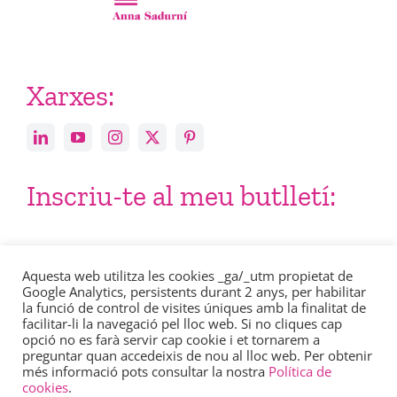
Xarxes:
Inscriu-te al meu butlletí:
Email
Aquesta web utilitza les cookies _ga/_utm propietat de
Google Analytics, persistents durant 2 anys, per habilitar
la funció de control de visites úniques amb la finalitat de
facilitar-li la navegació pel lloc web. Si no cliques cap
opció no es farà servir cap cookie i et tornarem a
preguntar quan accedeixis de nou al lloc web. Per obtenir
més informació pots consultar la nostra
Política de
Consulta en aquest enllaç la nostra
política de privacitat
.
cookies
.