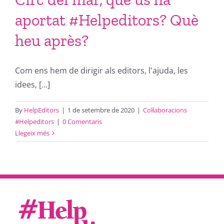
aportat #Helpeditors? Què
heu après?
Com ens hem de dirigir als editors, l'ajuda, les
idees, [...]
By
HelpEditors
|
1 de setembre de 2020
|
Col·laboracions
#Helpeditors
|
0 Comentaris
Llegeix més