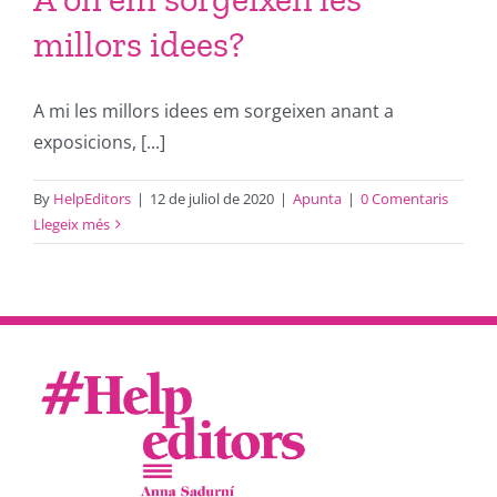
millors idees?
A mi les millors idees em sorgeixen anant a
exposicions, [...]
By
HelpEditors
|
12 de juliol de 2020
|
Apunta
|
0 Comentaris
Llegeix més