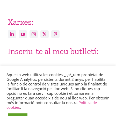
Xarxes:
Inscriu-te al meu butlletí:
Email
Aquesta web utilitza les cookies _ga/_utm propietat de
Google Analytics, persistents durant 2 anys, per habilitar
la funció de control de visites úniques amb la finalitat de
facilitar-li la navegació pel lloc web. Si no cliques cap
opció no es farà servir cap cookie i et tornarem a
preguntar quan accedeixis de nou al lloc web. Per obtenir
més informació pots consultar la nostra
Política de
Consulta en aquest enllaç la nostra
política de privacitat
.
cookies
.