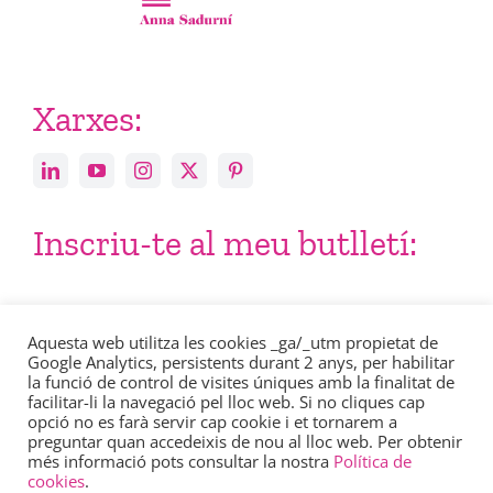
Xarxes:
Inscriu-te al meu butlletí:
Email
Aquesta web utilitza les cookies _ga/_utm propietat de
Google Analytics, persistents durant 2 anys, per habilitar
la funció de control de visites úniques amb la finalitat de
facilitar-li la navegació pel lloc web. Si no cliques cap
opció no es farà servir cap cookie i et tornarem a
preguntar quan accedeixis de nou al lloc web. Per obtenir
més informació pots consultar la nostra
Política de
Consulta en aquest enllaç la nostra
política de privacitat
.
cookies
.