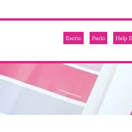
Escric
Parlo
Help E