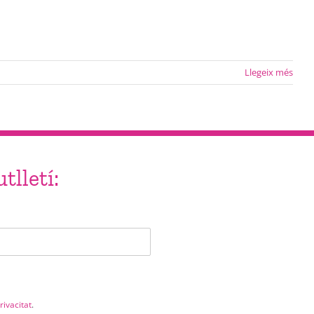
Llegeix més
tlletí:
rivacitat
.