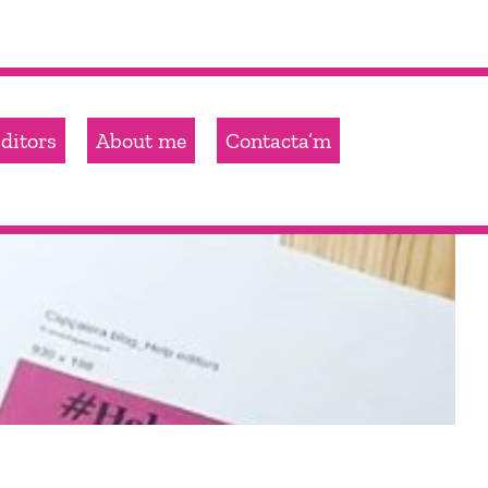
ditors
About me
Contacta’m