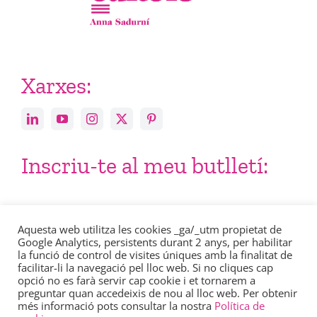
Xarxes:
Inscriu-te al meu butlletí:
Email
Aquesta web utilitza les cookies _ga/_utm propietat de
Google Analytics, persistents durant 2 anys, per habilitar
la funció de control de visites úniques amb la finalitat de
facilitar-li la navegació pel lloc web. Si no cliques cap
opció no es farà servir cap cookie i et tornarem a
preguntar quan accedeixis de nou al lloc web. Per obtenir
més informació pots consultar la nostra
Política de
Consulta en aquest enllaç la nostra
política de privacitat
.