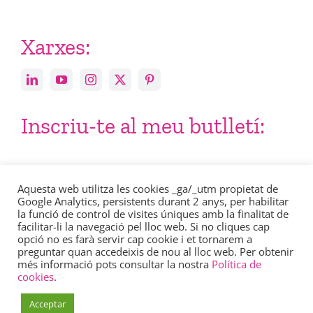
Xarxes:
Inscriu-te al meu butlletí:
Email
Aquesta web utilitza les cookies _ga/_utm propietat de
Google Analytics, persistents durant 2 anys, per habilitar
la funció de control de visites úniques amb la finalitat de
facilitar-li la navegació pel lloc web. Si no cliques cap
opció no es farà servir cap cookie i et tornarem a
preguntar quan accedeixis de nou al lloc web. Per obtenir
més informació pots consultar la nostra
Política de
Consulta en aquest enllaç la nostra
política de privacitat
.
cookies
.
Acceptar