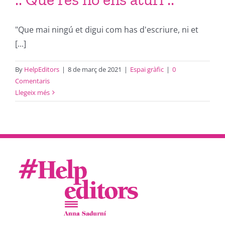
"Que mai ningú et digui com has d'escriure, ni et
[...]
By
HelpEditors
|
8 de març de 2021
|
Espai gràfic
|
0
Comentaris
Llegeix més